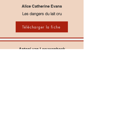
Alice Catherine Evans
Les dangers du lait cru
Télécharger la fiche
Antoni van Leeuwenhoek
Le père de la microbiologie
Télécharger la fiche
Armand Frappier
En guerre contre la tuberculose
Télécharger la fiche