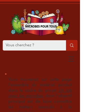
Vous trouverez sur cette page
l'ensemble du matériel produit
dans le cadre du projet
Un job
avec les microbes
, dont l'objectif
principal est de faire connaître
les métiers associés à la