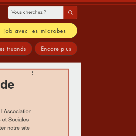
 job avec les microbes
les truands
Encore plus
 de
l’Association 
 et Sociales 
r notre site 