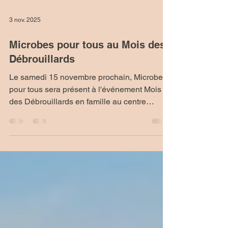
3 nov. 2025
Microbes pour tous au Mois des
Débrouillards
Le samedi 15 novembre prochain, Microbes
pour tous sera présent à l'événement Mois
des Débrouillards en famille au centre
communautaire Michel-Labadie, à Québec.
Nous y tiendrons un kiosque pour présenter
Microbes pour tous et notre projet Un job
avec les microbes . Les Débrouillards, c'est
un mouvement québécois présent dans
plusieurs pays francophones qui est sous la
responsabilité du Réseau Technoscience.
D'abord un magazine de science pour les